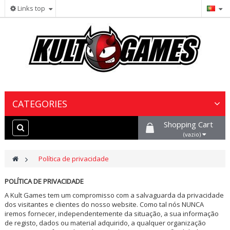
Links top
CATEGORIES
Shopping Cart
Wargames & Miniaturas
(vazio)
Jogos de Cartas Colecionáveis
>
Política de privacidade
Jogos de Tabuleiro
POLÍTICA DE PRIVACIDADE
A Kult Games tem um compromisso com a salvaguarda da privacidade
dos visitantes e clientes do nosso website. Como tal nós NUNCA
Tintas, Hobby & Cenário
iremos fornecer, independentemente da situação, a sua informação
de registo, dados ou material adquirido, a qualquer organização