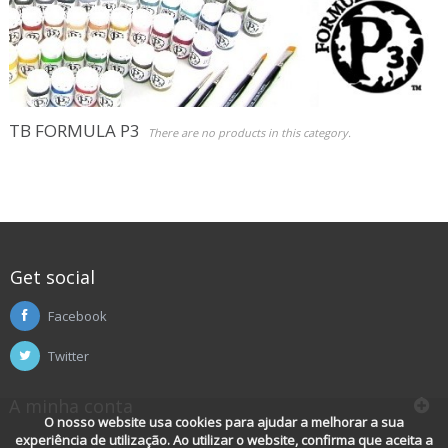
Jogos Role Playing & Livros
Merchandising & Funko POP!
Protecção de Comics
TB FORMULA P3
There are no products in this category.
Pré-encomendas
Promoções
Get social
Facebook
Twitter
A minha conta
O nosso website usa cookies para ajudar a melhorar a sua
experiência de utilização. Ao utilizar o website, confirma que aceita a