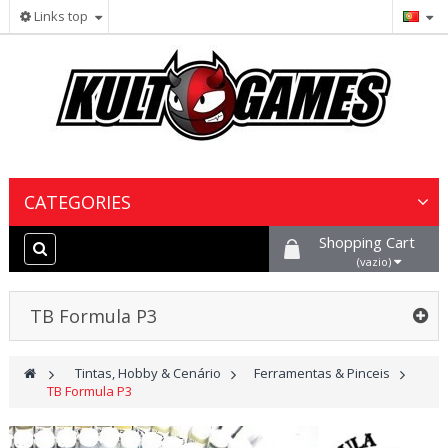
Links top
CATEGORIES
Shopping Cart
Wargames & Miniaturas
(vazio)
Jogos de Cartas Colecionáveis
TB Formula P3
Jogos de Tabuleiro
>
Tintas, Hobby & Cenário
>
Ferramentas & Pinceis
>
TB Formula P3
Tintas, Hobby & Cenário