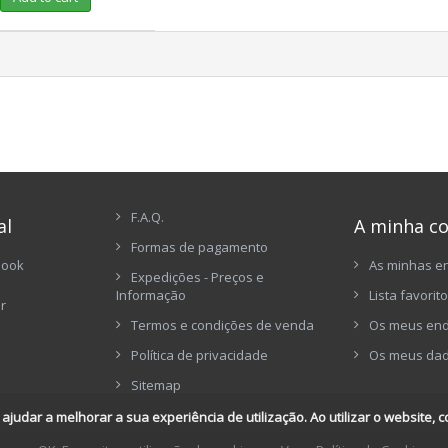
F.A.Q.
al
A minha c
Formas de pagamento
book
As minhas 
Expedições - Preços e
Informação
Lista favorit
er
Termos e condições de venda
Os meus en
Política de privacidade
Os meus dad
Sitemap
judar a melhorar a sua experiência de utilização. Ao utilizar o website, co