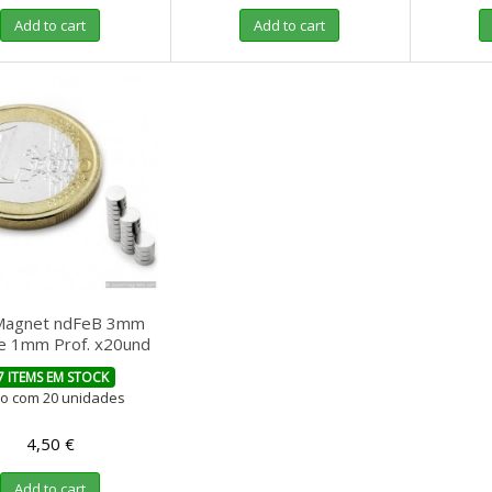
Add to cart
Add to cart
 Magnet ndFeB 3mm
 e 1mm Prof. x20und
7 ITEMS EM STOCK
o com 20 unidades
4,50 €
Add to cart