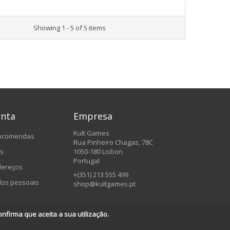
Showing 1 - 5 of 5 items
onta
Empresa
Kult Games
encomendas
Rua Pinheiro Chagas, 78C
os
1050-180 Lisbon
Portugal
dereços
+(351) 213 555 499
os pessoais
shop@kultgames.pt
nfirma que aceita a sua utilização.