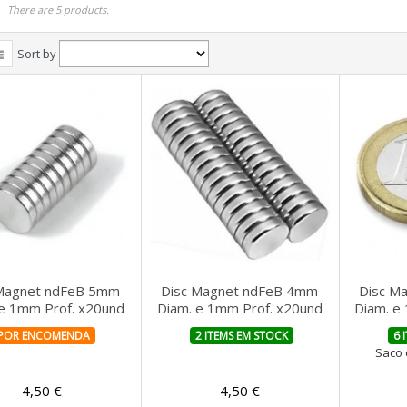
S
There are 5 products.
Sort by
 Magnet ndFeB 5mm
Disc Magnet ndFeB 4mm
Disc M
 e 1mm Prof. x20und
Diam. e 1mm Prof. x20und
Diam. e
POR ENCOMENDA
2 ITEMS EM STOCK
6 
Saco 
4,50 €
4,50 €