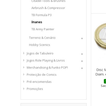
Citadel Tools & Brushes
Airbrush & Compressor
TB Formula P3
ímanes
TB Army Painter
Terreno & Cenário
Hobby Scenics
Jogos de Tabuleiro
Jogos Role Playing & Livros
Merchandising & Funko POP!
Disc
Diam.
Protecção de Comics
Pré-encomendas
Sac
Promoções