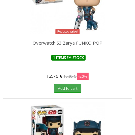
Reduced price!
Overwatch S3 Zarya FUNKO POP
1 ITEMS EM STOCK
12,76 €
-20%
15,95 €
Add to cart