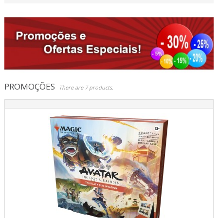
Jogos Role Playing & Livros
Merchandising & Funko POP!
Protecção de Comics
Pré-encomendas
PROMOÇÕES
There are 7 products.
Promoções