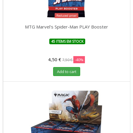
Reduced price!
MTG Marvel's Spider-Man PLAY Booster
45 ITEMS EM STOCK
4,50 €
-40%
7,50 €
Add to cart