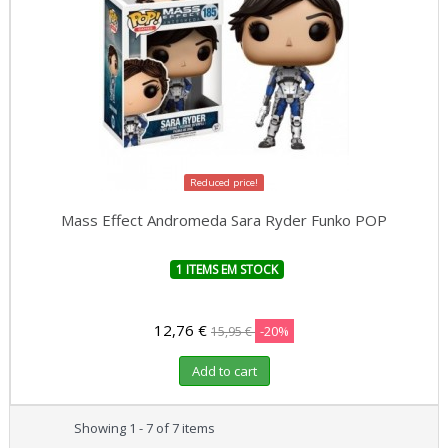
Reduced price!
Mass Effect Andromeda Sara Ryder Funko POP
1 ITEMS EM STOCK
12,76 €
-20%
15,95 €
Add to cart
Showing 1 - 7 of 7 items