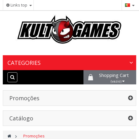
Links top
CATEGORIES
Shopping Cart
Wargames & Miniaturas
(vazio)
Jogos de Cartas Colecionáveis
Promoções
Jogos de Tabuleiro
Catálogo
Tintas, Hobby & Cenário
>
Promoções